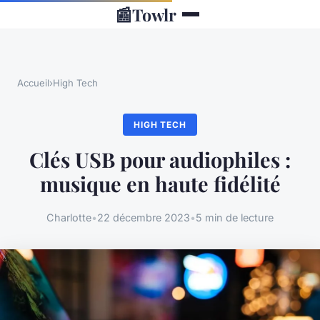
📰
Towlr
Accueil
›
High Tech
HIGH TECH
Clés USB pour audiophiles :
musique en haute fidélité
Charlotte
•
22 décembre 2023
•
5 min de lecture