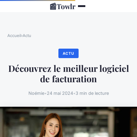
📰
Towlr
Accueil
›
Actu
ACTU
Découvrez le meilleur logiciel
de facturation
Noémie
•
24 mai 2024
•
3 min de lecture