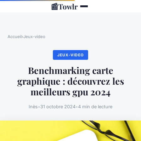
📰
Towlr
Accueil
›
Jeux-video
JEUX-VIDEO
Benchmarking carte
graphique : découvrez les
meilleurs gpu 2024
Inès
•
31 octobre 2024
•
4 min de lecture