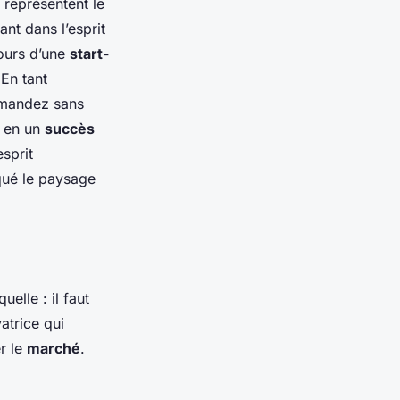
représentent le
nt dans l’esprit
cours d’une
start-
En tant
emandez sans
t en un
succès
sprit
ué le paysage
elle : il faut
atrice qui
r le
marché
.