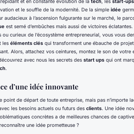
répidant et en constante évolution de la
tech
, les
start-ups
vation et le souffle de la modernité. De la simple
idée
germa
r audacieux à l’ascension fulgurante sur le marché, le par
ue
est semé d’embûches mais aussi de victoires éclatantes. 
s ou curieux de l’écosystème entrepreneurial, vous vous d
t les
éléments clés
qui transforment une ébauche de proje
sant. Alors, attachez vos ceintures, montez le son de votre e
t découvrez avec nous les secrets des
start ups
qui ont marq
ech
.
ce d’une idée innovante
le point de départ de toute entreprise, mais pas n’importe laqu
avec les besoins actuels ou futurs des
clients
. Une idée nov
oblématiques concrètes a de meilleures chances de captive
econnaître une idée prometteuse ?