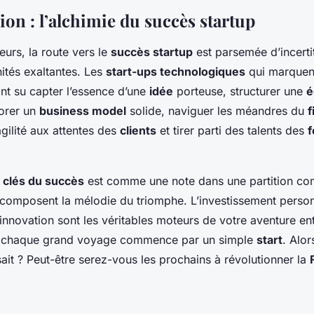
on : l’alchimie du succès startup
urs, la route vers le
succès startup
est parsemée d’incerti
ités exaltantes. Les
start-ups technologiques
qui marquen
ont su capter l’essence d’une
idée
porteuse, structurer une
é
borer un
business model
solide, naviguer les méandres du
f
gilité aux attentes des
clients
et tirer parti des talents des
s
clés du succès
est comme une note dans une partition co
 composent la mélodie du triomphe. L’investissement person
 l’innovation sont les véritables moteurs de votre aventure en
 chaque grand voyage commence par un simple
start
. Alor
sait ? Peut-être serez-vous les prochains à révolutionner la