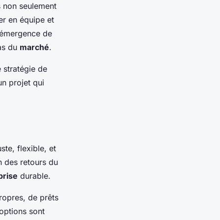
s non seulement
er en équipe et
 l’émergence de
éas du
marché
.
 stratégie de
un projet qui
uste, flexible, et
on des retours du
prise
durable.
propres, de prêts
 options sont