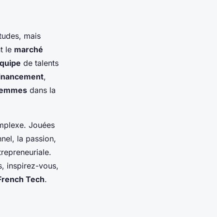
tudes, mais
t le
marché
quipe
de talents
inancement
,
femmes
dans la
mplexe. Jouées
nel, la passion,
trepreneuriale.
s, inspirez-vous,
French Tech
.