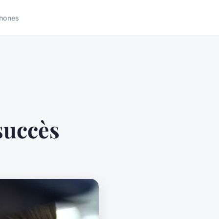
hones
succès