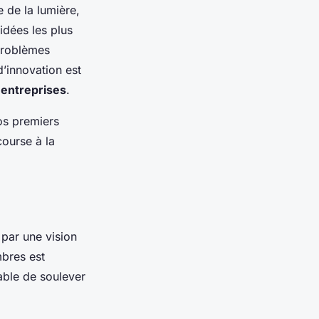
e de la lumière,
idées les plus
 problèmes
d’innovation est
 entreprises
.
os premiers
 course à la
par une vision
bres est
able de soulever