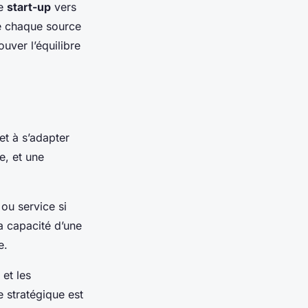
re
start-up
vers
ue chaque source
uver l’équilibre
et à s’adapter
e, et une
ou service si
a capacité d’une
e.
et les
 stratégique est