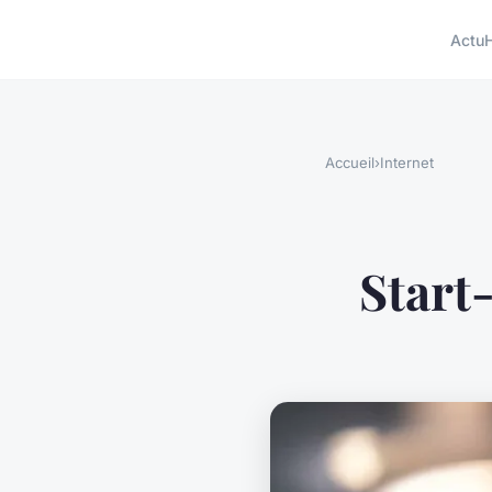
Actu
H
Accueil
›
Internet
Start