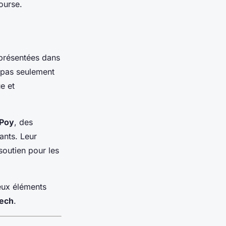
ourse.
présentées dans
 pas seulement
e et
 Poy
, des
ants. Leur
soutien pour les
deux éléments
tech
.