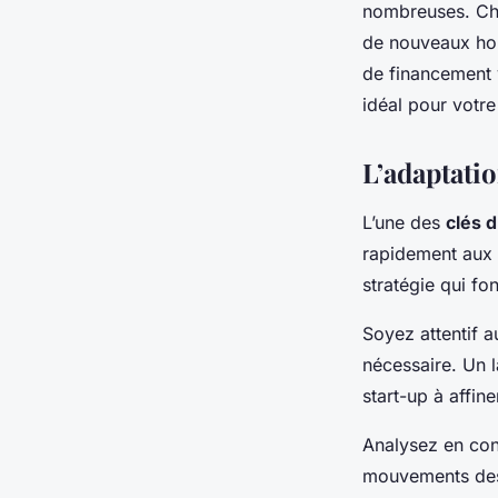
nombreuses. Cho
de nouveaux hor
de financement v
idéal pour votre
L’adaptatio
L’une des
clés 
rapidement aux
stratégie qui fo
Soyez attentif a
nécessaire. Un l
start-up à affin
Analysez en con
mouvements des 