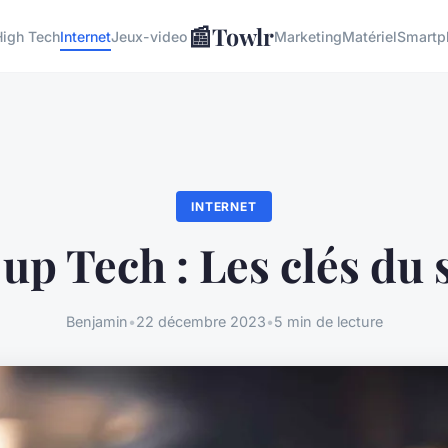
📰
Towlr
igh Tech
Internet
Jeux-video
Marketing
Matériel
Smartp
INTERNET
-up Tech : Les clés du 
Benjamin
•
22 décembre 2023
•
5 min de lecture