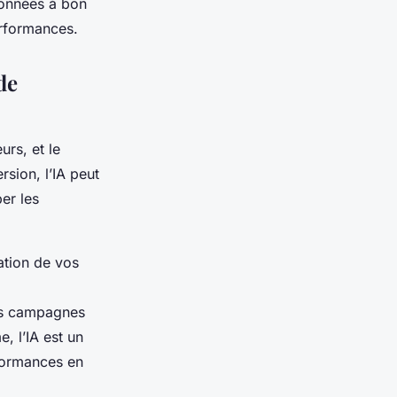
 données à bon
erformances.
de
urs, et le
sion, l’IA peut
per les
ation de vos
os campagnes
, l’IA est un
rformances en