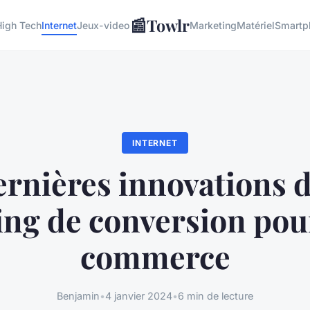
📰
Towlr
igh Tech
Internet
Jeux-video
Marketing
Matériel
Smartp
INTERNET
ernières innovations d
ing de conversion pour
commerce
Benjamin
•
4 janvier 2024
•
6 min de lecture