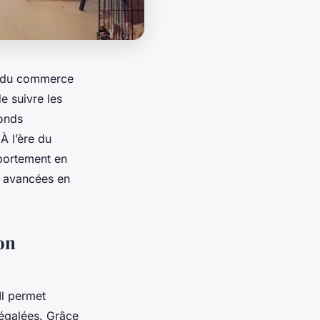
rs du commerce
e suivre les
fonds
 À l’ère du
mportement en
es avancées en
on
Il permet
négalées. Grâce