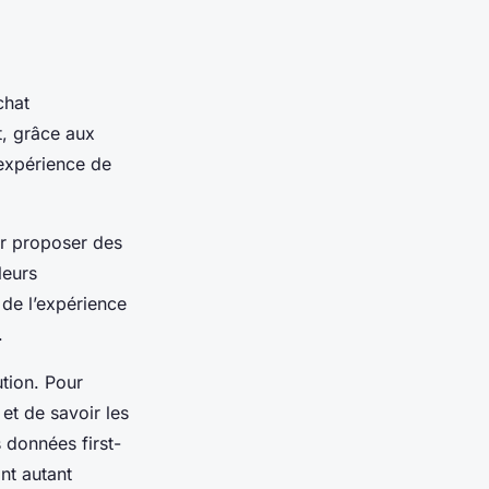
chat
, grâce aux
’expérience de
ur proposer des
leurs
 de l’expérience
.
tion. Pour
 et de savoir les
s données first-
ont autant