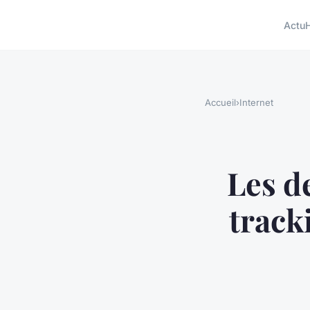
Actu
H
Accueil
›
Internet
Les d
track